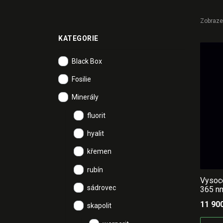
Zobrazen
KATEGORIE
Black Box
Fosilie
Minerály
fluorit
hyalit
křemen
rubín
Vysoce
sádrovec
365 n
11 90
skapolit