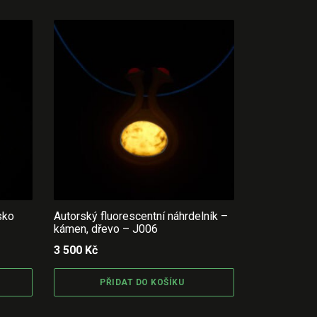
sko
Autorský fluorescentní náhrdelník –
kámen, dřevo – J006
3 500
Kč
PŘIDAT DO KOŠÍKU