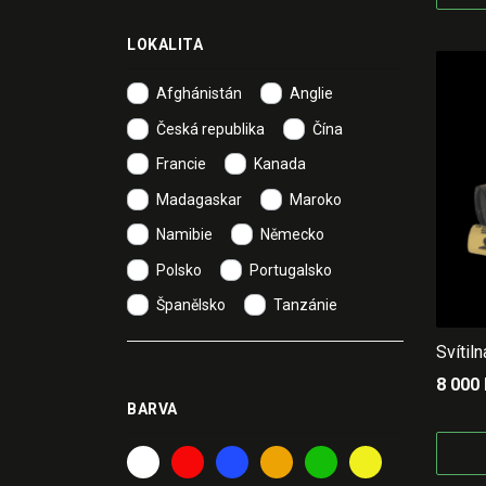
LOKALITA
Afghánistán
Anglie
Česká republika
Čína
Francie
Kanada
Madagaskar
Maroko
Namibie
Německo
Polsko
Portugalsko
Španělsko
Tanzánie
Svítil
8 000
BARVA
bila
cervena
modra
oranzova
zelena
zluta