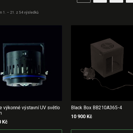
Seřazeno podle ceny: od nejvyšší
 1. – 21. z 54 výsledků
 výkonné výstavní UV světlo
Black Box BB210A365-4
m
10 900
Kč
0
Kč