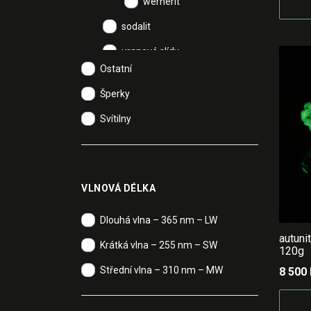
wernerit
sodalit
uranové slídy
Ostatní
autunit
Šperky
Svítilny
VLNOVÁ DÉLKA
Dlouhá vlna – 365 nm – LW
autuni
Krátká vlna – 255 nm – SW
120g
Střední vlna – 310 nm – MW
8 500