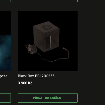
agoza –
Black Box BB120C255
3 900
Kč
PŘIDAT DO KOŠÍKU