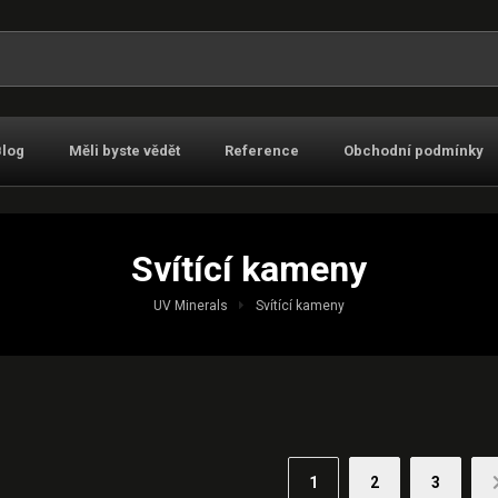
t:
Blog
Měli byste vědět
Reference
Obchodní podmínky
Svítící kameny
UV Minerals
Svítící kameny
1
2
3