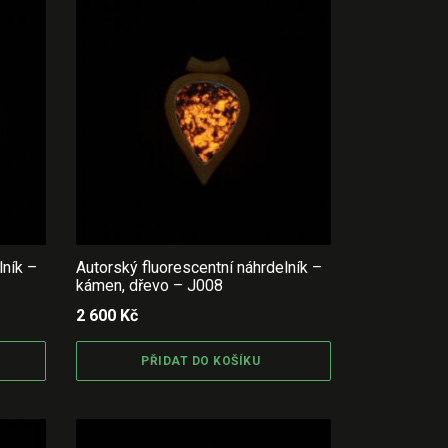
lník –
Autorský fluorescentní náhrdelník –
kámen, dřevo – J008
2 600
Kč
PŘIDAT DO KOŠÍKU