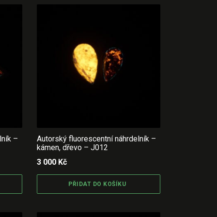
lník –
Autorský fluorescentní náhrdelník –
kámen, dřevo – J012
3 000
Kč
PŘIDAT DO KOŠÍKU