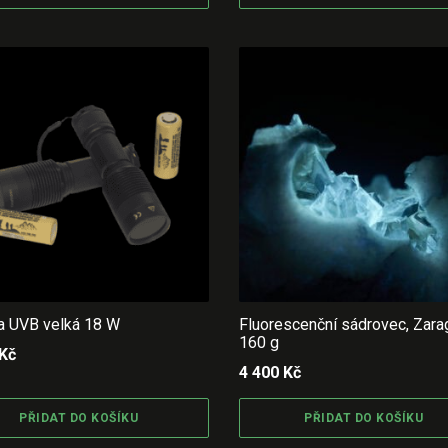
na UVB velká 18 W
Fluorescenční sádrovec, Zar
160 g
Kč
4 400
Kč
PŘIDAT DO KOŠÍKU
PŘIDAT DO KOŠÍKU