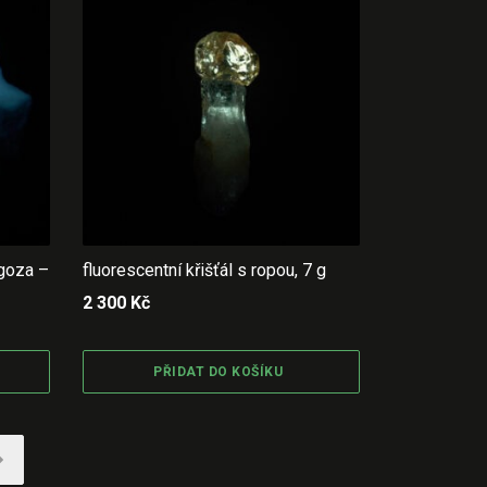
agoza –
fluorescentní křišťál s ropou, 7 g
2 300
Kč
PŘIDAT DO KOŠÍKU
→