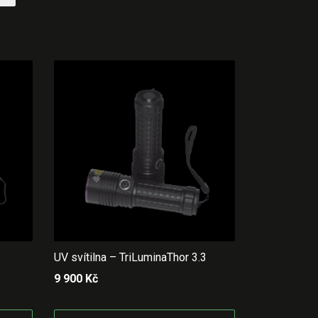
UV svítilna – TriLuminaThor 3.3
9 900
Kč