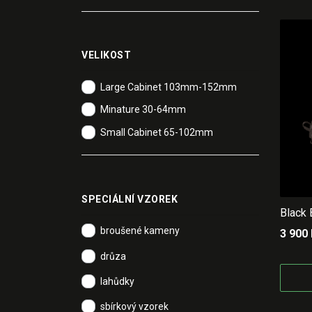
VELIKOST
Large Cabinet 103mm-152mm
Minature 30-64mm
Small Cabinet 65-102mm
SPECIÁLNÍ VZOREK
Black
broušené kameny
3 900
drůza
lahůdky
sbírkový vzorek