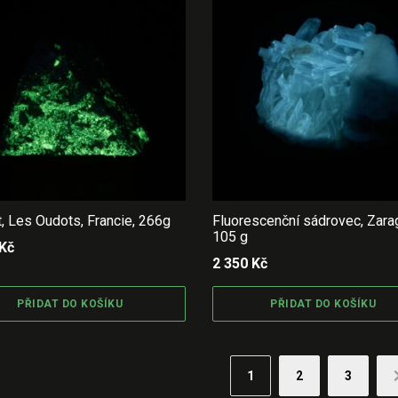
t, Les Oudots, Francie, 266g
Fluorescenční sádrovec, Zar
105 g
Kč
2 350
Kč
PŘIDAT DO KOŠÍKU
PŘIDAT DO KOŠÍKU
1
2
3