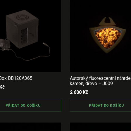
 Box BB120A365
Autorský fluorescentní náhrde
kámen, dřevo – J009
Kč
2 600
Kč
PŘIDAT DO KOŠÍKU
PŘIDAT DO KOŠÍKU