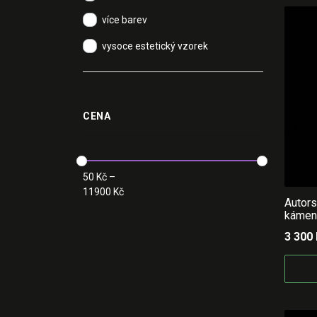
více barev
vysoce estetický vzorek
CENA
50
Kč
–
11900
Kč
Autors
kámen
3 300