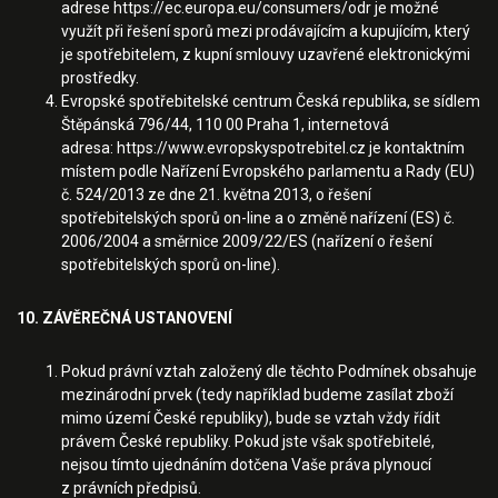
adrese
https://ec.europa.eu/consumers/odr
je možné
využít při řešení sporů mezi prodávajícím a kupujícím, který
je spotřebitelem, z kupní smlouvy uzavřené elektronickými
prostředky.
Evropské spotřebitelské centrum Česká republika, se sídlem
Štěpánská 796/44, 110 00 Praha 1, internetová
adresa:
https://www.evropskyspotrebitel.cz
je kontaktním
místem podle Nařízení Evropského parlamentu a Rady (EU)
č. 524/2013 ze dne 21. května 2013, o řešení
spotřebitelských sporů on-line a o změně nařízení (ES) č.
2006/2004 a směrnice 2009/22/ES (nařízení o řešení
spotřebitelských sporů on-line).
10. ZÁVĚREČNÁ USTANOVENÍ
Pokud právní vztah založený dle těchto Podmínek obsahuje
mezinárodní prvek (tedy například budeme zasílat zboží
mimo území České republiky), bude se vztah vždy řídit
právem České republiky. Pokud jste však spotřebitelé,
nejsou tímto ujednáním dotčena Vaše práva plynoucí
z právních předpisů.