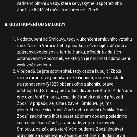
vadného plnění u vady, která se vyskytne u spotřebního
Zboží ve lhůtě 24 měsíců od převzetí Zboží.
8. ODSTOUPENÍ OD SMLOUVY
K odstoupení od Smlouvy, tedy k ukončení smluvního vztahu
mezi Námi a Vámi od jeho počátku, může dojít z důvodů a
způsoby uvedenými v tomto článku, případně v dalších
ustanoveních Podmínek, ve kterých je možnost odstoupení
výslovně uvedena.
V případě, že jste spotřebitel, tedy osoba kupující Zboží
mimo rámec své podnikatelské činnosti, máte v souladu
s ustanovením §1829 občanského zákoníku právo
odstoupit od Smlouvy bez udání důvodu ve lhůtě 14 dnů ode
dne uzavření Smlouvy, resp. do čtrnácti dnů od převzetí
Zboží. V případě, že jsme uzavřeli Smlouvu, jejímž
předmětem je více kusů Zboží nebo dodání několika částí
Zboží, začíná tato lhůta běžet až dnem dodání posledního
kusu nebo části Zboží, a v případě, že jsme uzavřeli
Smlouvu, na základě které Vám budeme Zboží dodávat
pravidelně a opakovaně, začíná běžet dnem dodání první