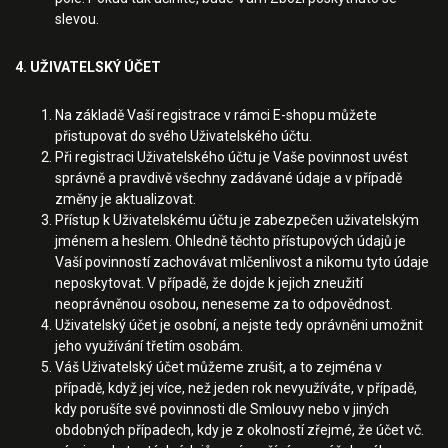
slevou.
4. UŽIVATELSKÝ ÚČET
Na základě Vaší registrace v rámci E-shopu můžete
přistupovat do svého Uživatelského účtu.
Při registraci Uživatelského účtu je Vaše povinnost uvést
správně a pravdivě všechny zadávané údaje a v případě
změny je aktualizovat.
Přístup k Uživatelskému účtu je zabezpečen uživatelským
jménem a heslem. Ohledně těchto přístupových údajů je
Vaší povinností zachovávat mlčenlivost a nikomu tyto údaje
neposkytovat. V případě, že dojde k jejich zneužití
neoprávněnou osobou, neneseme za to odpovědnost.
Uživatelský účet je osobní, a nejste tedy oprávněni umožnit
jeho využívání třetím osobám.
Váš Uživatelský účet můžeme zrušit, a to zejména v
případě, když jej více, než jeden rok nevyužíváte, v případě,
kdy porušíte své povinnosti dle Smlouvy nebo v jiných
obdobných případech, kdy je z okolností zřejmé, že účet vč.