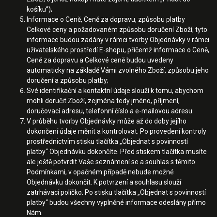
košíku“);
Informace o Ceně, Ceně za dopravu, způsobu platby
Celkové ceny a požadovaném způsobu doručení Zboží; tyto
informace budou zadány v rámci tvorby Objednávky v rámci
uživatelského prostředí E-shopu, přičemž informace o Ceně,
Ceně za dopravu a Celkové ceně budou uvedeny
automaticky na základě Vámi zvolného Zboží, způsobu jeho
doručení a způsobu platby;
Své identifikační a kontaktní údaje slouží k tomu, abychom
mohli doručit Zboží, zejména tedy jméno, příjmení,
doručovací adresu, telefonní číslo a e-mailovou adresu.
V průběhu tvorby Objednávky může až do doby jejího
dokončení údaje měnit a kontrolovat. Po provedení kontroly
prostřednictvím stisku tlačítka „Objednat s povinností
platby“ Objednávku dokončíte. Před stiskem tlačítka musíte
ale ještě potvrdit Vaše seznámení se a souhlas s těmito
Podmínkami, v opačném případě nebude možné
Objednávku dokončit. K potvrzení a souhlasu slouží
zatrhávací políčko. Po stisku tlačítka „Objednat s povinností
platby“ budou všechny vyplněné informace odeslány přímo
Nám.