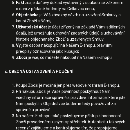
Faktura
je daňový doklad vystavený v souladu se zákonem
o dani z přidané hodnoty na Celkovou cenu;
Objednávka
je Váš závazný návrh na uzavření Smlouvy o
koupi Zboží s Námi;
Uživatelský účet
je účet zřízený na základě Vámi sdělených
údajů, jež umožňuje uchování zadaných údajů a uchovávání
historie objednaného Zboží a uzavřených Smluv;
Vy
jste osoba nakupující na Našem E-shopu, právními
předpisy označovaná jako kupující;
Zboží
je vše, co můžete nakoupit na Našem E-shopu.
2. OBECNÁ USTANOVENÍ A POUČENÍ
Koupě Zboží je možná jen přes webové rozhraní E-shopu.
Při nákupu Zboží je Vaše povinnost poskytnout Nám
všechny informace správně a pravdivě. Informace, které jste
Nám poskytli v Objednávce budeme tedy považovat za
správné a pravdivé.
Na našem E-shopu také poskytujeme přístup k hodnocení
Zboží provedenému jinými spotřebiteli. Autenticitu takových
recenzí zajišťujeme a kontrolujeme tím, že propojujeme