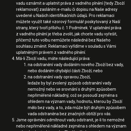
vadu oznámit a uplatnit práva z vadného plnění (tedy Zboží
reklamovat) zasláním e-mailu či dopisu na Naše adresy
uvedené u Našich identifikačních údajů. Pro reklamaci
můžete využít také vzorový formulář poskytovaný z Naší
strany, který tvoří přílohu č. 1 Podmínek. V uplatnění práva
z vadného plnění je třeba zvolit, jak chcete vadu vyřešit,
přičemž tuto volbu nemůžete následně bez Našeho
souhlasu změnit. Reklamaci vyřídíme v souladu s Vámi
uplatněným právem z vadného plnění.
Má-li Zboží vadu, máte následující práva:
na odstranění vady dodáním nového Zboží bez vady,
nebo dodáním chybějící části Zboží; nebo
na odstranění vady opravou Zboží,
ledaže by byl zvolený způsob odstranění vady
nemožný nebo ve srovnání s druhým způsobem
nepřiměřeně nákladný, což se posoudí zejména s
ohledem na význam vady, hodnotu, kterou by Zboží
mělo bez vady, a to, zda může být druhým způsobem
vada odstraněna bez značných obtíží pro vás.
Jsme oprávněni odmítnout vadu odstranit, je-li to nemožné
nebo nepřiměřeně nákladné zejména s ohledem na význam