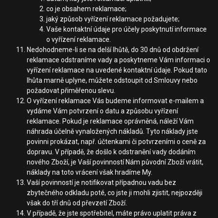
co je obsahem reklamace;
jaký způsob vyřízení reklamace požadujete;
Vaše kontaktní údaje pro účely poskytnutí informace
o vyřízení reklamace.
Nedohodneme-li se na delší lhůtě, do 30 dnů od obdržení
reklamace odstraníme vady a poskytneme Vám informaci o
vyřízení reklamace na uvedené kontaktní údaje. Pokud tato
lhůta marně uplyne, můžete odstoupit od Smlouvy nebo
požadovat přiměřenou slevu.
O vyřízení reklamace Vás budeme informovat e-mailem a
vydáme Vám potvrzení o datu a způsobu vyřízení
reklamace. Pokud je reklamace oprávněná, náleží Vám
náhrada účelně vynaložených nákladů. Tyto náklady jste
povinni prokázat, např. účtenkami či potvrzeními o ceně za
dopravu. V případě, že došlo k odstranění vady dodáním
nového Zboží, je Vaší povinností Nám původní Zboží vrátit,
náklady na toto vrácení však hradíme My.
Vaší povinností je notifikovat případnou vadu bez
zbytečného odkladu poté, co jste ji mohli zjistit, nejpozději
však do tří dnů od převzetí Zboží.
V případě, že jste spotřebitel, máte právo uplatit práva z