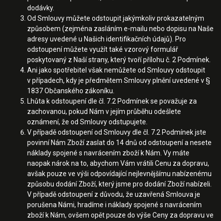
dodávky.
Od Smlouvy můžete odstoupit jakýmkoliv prokazatelným
způsobem (zejména zasláním e-mailu nebo dopisu na Naše
adresy uvedené u Našich identifikačních údajů). Pro
odstoupení můžete využít také vzorový formulář
poskytovaný z Naší strany, který tvoří přílohu č. 2 Podmínek.
Ani jako spotřebitel však nemůžete od Smlouvy odstoupit
v případech, kdy je předmětem Smlouvy plnění uvedené v §
1837 Občanského zákoníku.
Lhůta k odstoupení dle čl. 7.2 Podmínek se považuje za
zachovanou, pokud Nám v jejím průběhu odešlete
oznámení, že od Smlouvy odstupujete.
V případě odstoupení od Smlouvy dle čl. 7.2 Podmínek jste
povinní Nám Zboží zaslat do 14 dnů od odstoupení a nesete
náklady spojené s navrácením zboží k Nám. Vy máte
naopak nárok na to, abychom Vám vrátili Cenu za dopravu,
avšak pouze ve výši odpovídající nejlevnějšímu nabízenému
způsobu dodání Zboží, který jsme pro dodání Zboží nabízeli.
V případě odstoupení z důvodu, že uzavřená Smlouva je
porušena Námi, hradíme i náklady spojené s navrácením
zboží k Nám, ovšem opět pouze do výše Ceny za dopravu ve