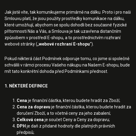
Jak jistě víte, tak komunikujeme primárně na dálku. Proto i pro naši
Smlouvu platí, že jsou použity prostředky komunikace na dálku,
které umožňují, abychom se spolu dohodli bez současné fyzické
přítomnosti Nás a Vás, a Smlouva je tak uzavřena distančním
způsobem v prostředí E-shopu, a to prostřednictvím rozhraní
webové stránky („
webové rozhraní E-shopu
“).
Pokud některá část Podmínek odporuje tomu, co jsme si společně
schválili v rámci procesu Vašeho nákupu na Našem E-shopu, bude
mít tato konkrétní dohoda před Podmínkami přednost.
1. NĚKTERÉ DEFINICE
Cena
je finanční částka, kterou budete hradit za Zboží;
Cena za dopravu
je finanční částka, kterou budete hradit za
doručení Zboží, a to včetně ceny za jeho zabalení;
Celková cena
je součet Ceny a Ceny za dopravu;
DPH
je daň z přidané hodnoty dle platných právních
předpisů;