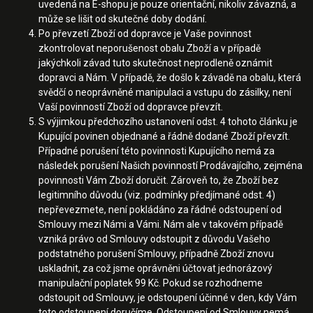
uvedená na E-shopu je pouze orientační, nikoliv závazná, a
může se lišit od skutečné doby dodání.
Po převzetí Zboží od dopravce je Vaše povinnost
zkontrolovat neporušenost obalu Zboží a v případě
jakýchkoli závad tuto skutečnost neprodleně oznámit
dopravci a Nám. V případě, že došlo k závadě na obalu, která
svědčí o neoprávněné manipulaci a vstupu do zásilky, není
Vaší povinností Zboží od dopravce převzít.
S výjimkou předchozího ustanovení odst. 4 tohoto článku je
Kupující povinen objednané a řádně dodané Zboží převzít.
Případné porušení této povinnosti Kupujícího nemá za
následek porušení Našich povinností Prodávajícího, zejména
povinnosti Vám Zboží doručit. Zároveň to, že Zboží bez
legitimního důvodu (viz. podmínky předjímané odst. 4)
nepřevezmete, není pokládáno za řádné odstoupení od
Smlouvy mezi Námi a Vámi. Nám ale v takovém případě
vzniká právo od Smlouvy odstoupit z důvodu Vašeho
podstatného porušení Smlouvy, případně Zboží znovu
uskladnit, za což jsme oprávněni účtovat jednorázový
manipulační poplatek 99 Kč. Pokud se rozhodneme
odstoupit od Smlouvy, je odstoupení účinné v den, kdy Vám
toto odstoupení doručíme. Odstoupení od Smlouvy nemá