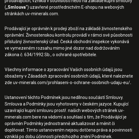
prodávajících, vzniklá v souvislosti nebo na základě kupní smlouvy
(„
Smlouva
“) uzavřené prostřednictvím E-shopu na webových
stránkách uv-minerals.com.
Prodávající je oprávněn k prodeji zboží na základě živnostenského
oprávnění. Živnostenskou kontrolu provádí v rámci své působnosti
příslušný živnostenský úřad. Česká obchodní inspekce vykonává
ve vymezeném rozsahu mimo jiné dozor nad dodržováním
zákona č. 634/1992 Sb., o ochraně spotřebitele.
Všechny informace o zpracování Vašich osobních údajů jsou
obsaženy v Zásadách zpracování osobních údajů, které naleznete
zde uv-minerals.com/prohlaseni-o-ochrane-osobnich-udaju-eu/
.
Ustanovení těchto Podmínek jsou nedílnou součástí Smlouvy.
Smlouva a Podmínky jsou vyhotoveny v českém jazyce. Kupující
uzavírající kupní smlouvu prostř. našich webových stránek uv-
minerals.com bere na vědomí a souhlasí s tím, že Prodávájící je
oprávněn Podmínky jednostranně aktualizovat a měnit či
doplňovat. Tímto ustanovením nejsou dotčena práva a povinnosti
vzniklá po dobu účinnosti předchozího znění Podmínek.