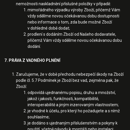
nemožnosti naskladnění příslušné položky v případě:
mimořádného výpadku výroby Zboží, přičemž Vám
vždy sdělíme novou očekávanou dobu dostupnosti
nebo informace o tom, zda bude možné Zboží
v dohledné době dodat;
prodlení s dodáním Zboží od Našeho dodavatele,
přičemž Vám vždy sdělíme novou očekávanou dobu
dodání.
7. PRÁVA Z VADNÉHO PLNĚNÍ
Zaručujeme, že v době přechodu nebezpečí škody na Zboží
podle čl. 5.7 Podmínek je Zboží bez vad, zejména pak, že
Zboží:
odpovídá ujednanému popisu, druhu a množství,
jakož i jakosti, funkčnosti, kompatibilitě,
interoperabilitě a jiným inzerovaným vlastnostem;
je vhodné k účelu, pro který ho požadujete a s nímž
souhlasíme;
je dodáno s ujednaným příslušenstvím a pokyny k
použití, včetně návodu k montáži nebo instalaci;