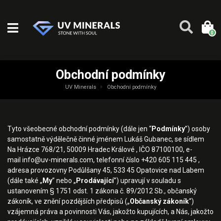
0
Obchodní podmínky
UV Minerals
Obchodní podmínky
Tyto všeobecné obchodní podmínky (dále jen “
Podmínky
”) osoby
samostatně výdělečně činné jménem Lukáš Gubanec, se sídlem
Na Hrázce 768/21, 50009 Hradec Králové , IČO 87100100, e-
mail
info@uv-minerals.com
, telefonní číslo +420 605 115 445 ,
adresa provozovny Podůlšany 45, 533 45 Opatovice nad Labem
(dále také „
My
” nebo „
Prodávající
”) upravují v souladu s
ustanovením § 1751 odst. 1 zákona č. 89/2012 Sb., občanský
zákoník, ve znění pozdějších předpisů („
Občanský zákoník
“)
vzájemná práva a povinnosti Vás, jakožto kupujících, a Nás, jakožto