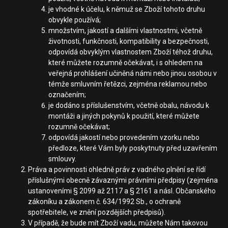
je vhodné k účelu, k němuž se Zboží tohoto druhu
obvykle používá;
množstvím, jakostí a dalšími vlastnostmi, včetně
životnosti, funkčnosti, kompatibility a bezpečnosti,
odpovídá obvyklým vlastnostem Zboží téhož druhu,
které můžete rozumně očekávat, i s ohledem na
veřejná prohlášení učiněná námi nebo jinou osobou v
témže smluvním řetězci, zejména reklamou nebo
označením;
je dodáno s příslušenstvím, včetně obalu, návodu k
montáži a jiných pokynů k použití, které můžete
rozumně očekávat;
odpovídá jakostí nebo provedením vzorku nebo
předloze, které Vám byly poskytnuty před uzavřením
smlouvy.
Práva a povinnosti ohledně práv z vadného plnění se řídí
příslušnými obecně závaznými právními předpisy (zejména
ustanoveními § 2099 až 2117 a § 2161 a násl. Občanského
zákoníku a zákonem č. 634/1992 Sb., o ochraně
spotřebitele, ve znění pozdějších předpisů).
V případě, že bude mít Zboží vadu, můžete Nám takovou