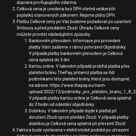
doprava pro Kupujícího zdarma.
Celková cena je uvedena bez DPH včetně veškerých
poplatků stanovených zákonem. Nejsme plátci DPH.
Platbu Celkové ceny po Vás budeme požadovat po uzavření
Smlouvy a před předáním Zboží. Úhradu Celkové ceny
můžete provést následujícími způsoby:
Bankovním převodem. Informace pro provedení
platby Vám zašleme v rámci potvrzení Objednávky.
V případě platby bankovním převodem je Celková
cena splatná do 3 dní.
Kartou online. V takovém případě probíhá platba přes
platební bránu ThePay, přičemž platba se řídí
podmínkami této platební brány, které jsou dostupné
na adrese:
https://www.thepay.eu/nwm-
upload/2022/12/podminky_pro_platebni_branu_1_8_2
V případě platby kartou online je Celková cena splatná
do 3 hodin od odeslání objednávky.
Dobírkou. V takovém případě dojde k platbě při
doručení Zboží oproti předání Zboží. V případě platby
dobírkou je Celková cena splatná při převzetí Zboží.
Faktura bude vystavena v elektronické podobě po uhrazení