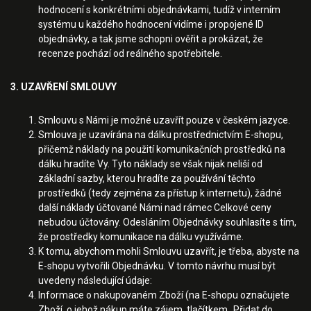
hodnocení s konkrétními objednávkami, tudíž v interním
systému u každého hodnocení vidíme i propojené ID
objednávky, a tak jsme schopni ověřit a prokázat, že
recenze pochází od reálného spotřebitele.
3. UZAVŘENÍ SMLOUVY
Smlouvu s Námi je možné uzavřít pouze v českém jazyce.
Smlouva je uzavírána na dálku prostřednictvím E-shopu,
přičemž náklady na použití komunikačních prostředků na
dálku hradíte Vy. Tyto náklady se však nijak neliší od
základní sazby, kterou hradíte za používání těchto
prostředků (tedy zejména za přístup k internetu), žádné
další náklady účtované Námi nad rámec Celkové ceny
nebudou účtovány. Odesláním Objednávky souhlasíte s tím,
že prostředky komunikace na dálku využíváme.
K tomu, abychom mohli Smlouvu uzavřít, je třeba, abyste na
E-shopu vytvořili Objednávku. V tomto návrhu musí být
uvedeny následující údaje:
Informace o nakupovaném Zboží (na E-shopu označujete
Zboží, o jehož nákup máte zájem, tlačítkem „Přidat do