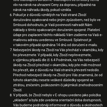
vliv na nárok na uhrazení Ceny za dopravu, případně na
nárok na náhradu škody, pokud vznikla.
Pokud je z důvodů vzniklých na Vaší straně Zboží
doručováno opakovaně nebo jiným způsobem, než bylo ve
Smlouvě dohodnuto, je Vaší povinností nahradit Nám
náklady s tímto opakovaným doručením spojené. Platební
údaje pro zaplacení těchto nákladů Vám zašleme na Vaši e-
mailovou adresu uvedenou ve Smlouvě. Splatnost je
v takovém případě sjednána 14 dnů od doručení e-mailu.
Nebezpeční škody na Zboží na Vás přechází v okamžiku, kdy
ho převezmete. V případě, kdy Zboží nepřevezmete,
s výjimkou případů dle čl. 6.4 Podmínek, na Vás nebezpečí
škody na Zboží přechází v okamžiku, kdy jste měli možnost
ho převzít, ale z důvodů na Vaší straně k převzetí nedošlo.
Přechod nebezpečí škody na Zboží pro Vás znamená, že od
tohoto okamžiku nesete veškeré důsledky spojené se
ztrátou, zničením, poškozením či jakýmkoli znehodnocením
Zboží.
V případě, že Zboží nebylo v E-shopu uvedeno jako položka
„skladem“ a byla zde uvedena orientační doba dostupnosti,
Vás budeme podrobněji informovat o důvodu a okolnostech