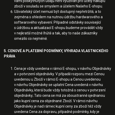
vámi poskytnutých údajů není využíván pro účely nákupu
zboží v souladu se smyslem a účelem Našeho E-shopu.
Uživatelský účet nemusí být dostupný nepřetržitě, a to
zejména s ohledem na nutnou údržbu hardwarového a
softwarového vybavení. Případné odstávky související
s údržbou a aktualizací E-shopu budeme provádět vždy
v nejkratší možné lhůtě a tak, aby to naše zákazníky
omezilo co nejméně.
5. CENOVÉ A PLATEBNÍ PODMÍNKY, VÝHRADA VLASTNICKÉHO
PRÁVA
Cena je vždy uvedena v rámci E-shopu, v návrhu Objednávky
a v potvrzení objednávky. V případě rozporu mezi Cenou
uvedenou u Zboží v rámci E-shopu a Cenou uvedenou
v návrhu Objednávky se uplatní Cena uvedená v návrhu
Objednávky, která bude vždy totožná s cenou v potvrzení
objednávky; Tato cena se má za oboustranně sjednanou
jako kupní cena za objednané Zboží. V rámci návrhu
Objednávky je nad rámec kupní ceny za zboží též vždy
uvedena Cena za dopravu, případně podmínky, kdy je