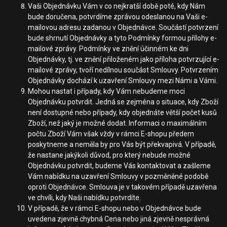
Vaši Objednávku Vám v co nejkratší době poté, kdy Nám
bude doručena, potvrdíme zprávou odeslanou na Vaši e-
mailovou adresu zadanou v Objednávce. Součástí potvrzení
bude shrnutí Objednávky a tyto Podmínky formou přílohy e-
mailové zprávy. Podmínky ve znění účinném ke dni
Objednávky, tj. ve znění přiloženém jako příloha potvrzující e-
mailové zprávy, tvoří nedílnou součást Smlouvy. Potvrzením
Objednávky dochází k uzavření Smlouvy mezi Námi a Vámi.
Mohou nastat i případy, kdy Vám nebudeme moci
Objednávku potvrdit. Jedná se zejména o situace, kdy Zboží
není dostupné nebo případy, kdy objednáte větší počet kusů
Zboží, než jaký je možné dodat. Informaci o maximálním
počtu Zboží Vám však vždy v rámci E-shopu předem
poskytneme a neměla by pro Vás být překvapivá. V případě,
že nastane jakýkoli důvod, pro který nebude možné
Objednávku potvrdit, budeme Vás kontaktovat a zašleme
Vám nabídku na uzavření Smlouvy v pozměněné podobě
oproti Objednávce. Smlouva je v takovém případě uzavřena
ve chvíli, kdy Naši nabídku potvrdíte.
V případě, že v rámci E-shopu nebo v Objednávce bude
uvedena zjevně chybná Cena nebo jiná zjevně nesprávná