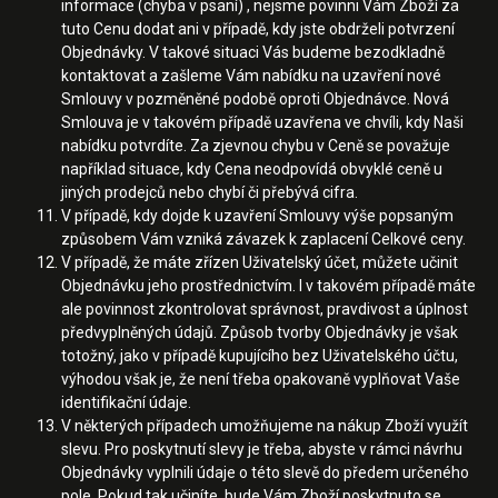
informace (chyba v psaní) , nejsme povinni Vám Zboží za
tuto Cenu dodat ani v případě, kdy jste obdrželi potvrzení
Objednávky. V takové situaci Vás budeme bezodkladně
kontaktovat a zašleme Vám nabídku na uzavření nové
Smlouvy v pozměněné podobě oproti Objednávce. Nová
Smlouva je v takovém případě uzavřena ve chvíli, kdy Naši
nabídku potvrdíte. Za zjevnou chybu v Ceně se považuje
například situace, kdy Cena neodpovídá obvyklé ceně u
jiných prodejců nebo chybí či přebývá cifra.
V případě, kdy dojde k uzavření Smlouvy výše popsaným
způsobem Vám vzniká závazek k zaplacení Celkové ceny.
V případě, že máte zřízen Uživatelský účet, můžete učinit
Objednávku jeho prostřednictvím. I v takovém případě máte
ale povinnost zkontrolovat správnost, pravdivost a úplnost
předvyplněných údajů. Způsob tvorby Objednávky je však
totožný, jako v případě kupujícího bez Uživatelského účtu,
výhodou však je, že není třeba opakovaně vyplňovat Vaše
identifikační údaje.
V některých případech umožňujeme na nákup Zboží využít
slevu. Pro poskytnutí slevy je třeba, abyste v rámci návrhu
Objednávky vyplnili údaje o této slevě do předem určeného
pole. Pokud tak učiníte, bude Vám Zboží poskytnuto se