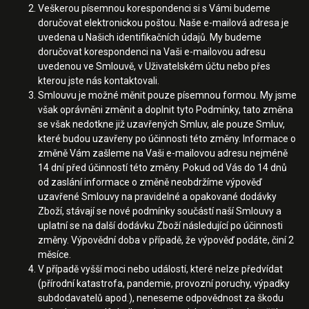
Veškerou písemnou korespondenci si s Vámi budeme
doručovat elektronickou poštou. Naše e-mailová adresa je
uvedena u Našich identifikačních údajů. My budeme
doručovat korespondenci na Vaši e-mailovou adresu
uvedenou ve Smlouvě, v Uživatelském účtu nebo přes
kterou jste nás kontaktovali.
Smlouvu je možné měnit pouze písemnou formou. My jsme
však oprávněni změnit a doplnit tyto Podmínky, tato změna
se však nedotkne již uzavřených Smluv, ale pouze Smluv,
které budou uzavřeny po účinnosti této změny. Informace o
změně Vám zašleme na Vaši e-mailovou adresu nejméně
14 dní před účinností této změny. Pokud od Vás do 14 dnů
od zaslání informace o změně neobdržíme výpověď
uzavřené Smlouvy na pravidelné a opakované dodávky
Zboží, stávají se nové podmínky součástí naší Smlouvy a
uplatní se na další dodávku Zboží následující po účinnosti
změny. Výpovědní doba v případě, že výpověď podáte, činí 2
měsíce.
V případě vyšší moci nebo událostí, které nelze předvídat
(přírodní katastrofa, pandemie, provozní poruchy, výpadky
subdodavatelů apod.), neneseme odpovědnost za škodu