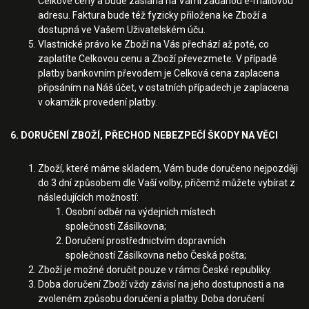
Celkové ceny a bude zaslána na Vámi zadanou e-mailovou
adresu. Faktura bude též fyzicky přiložena ke Zboží a
dostupná ve Vašem Uživatelském úču.
Vlastnické právo ke Zboží na Vás přechází až poté, co
zaplatíte Celkovou cenu a Zboží převezmete. V případě
platby bankovním převodem je Celková cena zaplacena
připsáním na Náš účet, v ostatních případech je zaplacena
v okamžik provedení platby.
6. DORUČENÍ ZBOŽÍ, PŘECHOD NEBEZPEČÍ ŠKODY NA VĚCI
Zboží, které máme skladem, Vám bude doručeno nejpozději
do 3 dní způsobem dle Vaší volby, přičemž můžete vybírat z
následujících možností:
Osobní odběr na výdejních místech
společnosti Zásilkovna;
Doručení prostřednictvím dopravních
společností Zásilkovna nebo Česká pošta;
Zboží je možné doručit pouze v rámci České republiky.
Doba doručení Zboží vždy závisí na jeho dostupnosti a na
zvoleném způsobu doručení a platby. Doba doručení