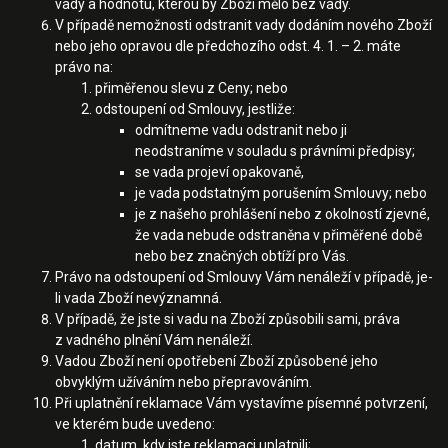
vady a hodnotu, kterou by Zboží mělo bez vady.
V případě nemožnosti odstranit vady dodáním nového Zboží
nebo jeho opravou dle předchozího odst. 4. 1. – 2. máte
právo na:
přiměřenou slevu z Ceny; nebo
odstoupení od Smlouvy,
jestliže:
odmítneme vadu odstranit nebo ji
neodstraníme v souladu s právními předpisy;
se vada projeví opakovaně,
je vada podstatným porušením Smlouvy; nebo
je z našeho prohlášení nebo z okolností zjevné,
že vada nebude odstraněna v přiměřené době
nebo bez značných obtíží pro Vás.
Právo na odstoupení od Smlouvy Vám nenáleží v případě, je-
li vada Zboží nevýznamná.
V případě, že jste si vadu na Zboží způsobili sami, práva
z vadného plnění Vám nenáleží.
Vadou Zboží není opotřebení Zboží způsobené jeho
obvyklým užíváním nebo přepravováním.
Při uplatnění reklamace Vám vystavíme písemné potvrzení,
ve kterém bude uvedeno:
datum, kdy jste reklamaci uplatnili;