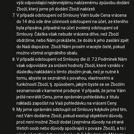
výši odpovídající nejlevnějšímu nabízenému způsobu dodání
Zboží, který jsme při dodání Zboží nabízeli.
V případě odstoupení od Smlouvy Vám bude Cena vrácena
do 14 dnů ode dne účinnosti odstoupení na účet, ze kterého
byla připsána, případně na účet zvolený odstoupení od
Smlouvy. Částka však nebude vrácena dříve, než Zboží
obdržíme, nebo Nám prokážete, že došlo k jeho zaslání zpět
do Naší dispozice. Zboží Nám prosím vracejte čisté, pokud
možno včetně originálního obalu.
V případě odstoupení od Smlouvy dle čl. 7.2 Podmínek Nám
však odpovídáte za snížení hodnoty Zboží, které vzniklo v
důsledku nakládání s tímto zbožím jinak, než je nutné k
tomu, abyste se seznámili s povahou, vlastnostmi a
funkčností Zboží, tj. způsobem, jakým byste se se Zbožím
seznamovali v kamenné prodejně. V případě, že jsme Vám
ještě nevrátili Cenu, jsme oprávněni pohledávku z titulu
nákladů započíst na Vaši pohledávku na vrácení Ceny.
My jsme oprávněni odstoupit od Smlouvy kdykoliv před tím,
než Vám dodáme Zboží, pokud existují objektivní důvody,
proč není možné Zboží dodat (zejména důvody na straně
třetích osob nebo důvody spočívající v povaze Zboží), a to i