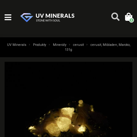
0
UV Minerals
Produkty
Minerály
cerusit
cerusit, Mibladen, Maroko,
131g