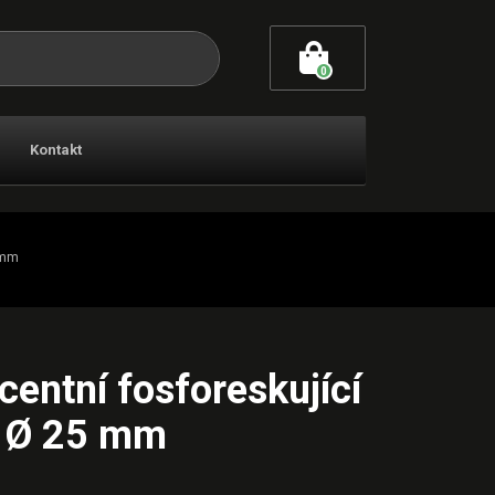
0
Kontakt
 mm
centní fosforeskující
a Ø 25 mm