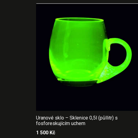
Uranové sklo – Sklenice 0,5l (půllitr) s
fosforeskujícím uchem
1 500
Kč