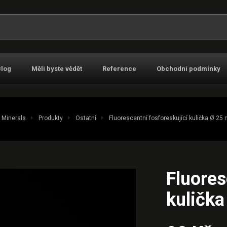
t:
Blog
Měli byste vědět
Reference
Obchodní podmínky
 Minerals
Produkty
Ostatní
Fluorescentní fosforeskující kulička Ø 25
Fluores
kuličk