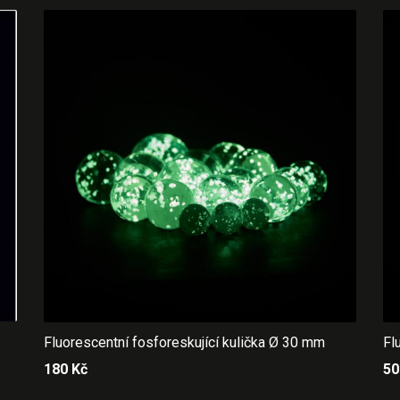
Fluorescentní fosforeskující kulička Ø 30 mm
Fl
180
Kč
5