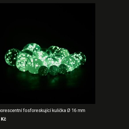
uorescentní fosforeskující kulička Ø 16 mm
0
Kč