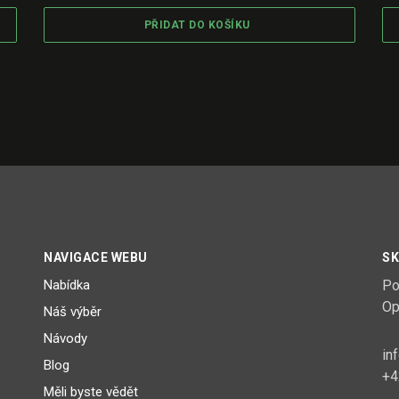
PŘIDAT DO KOŠÍKU
NAVIGACE WEBU
SK
Nabídka
Po
Op
Náš výběr
Návody
in
Blog
+4
Měli byste vědět