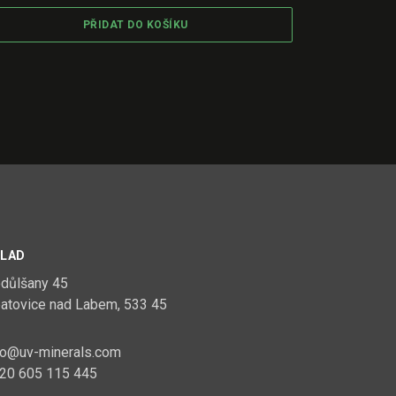
PŘIDAT DO KOŠÍKU
LAD
důlšany 45
atovice nad Labem, 533 45
fo@uv-minerals.com
20 605 115 445